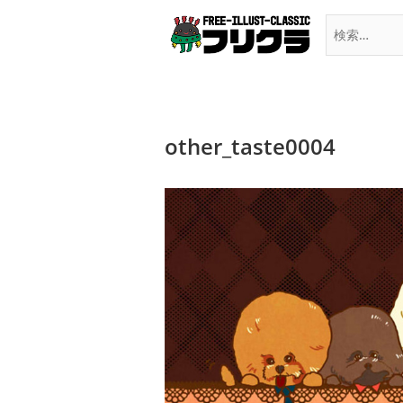
Skip
to
content
other_taste0004