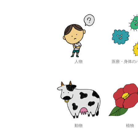
人物
医療・身体の
動物
植物