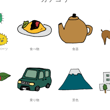
パーツ
食べ物
食器
乗り物
景色