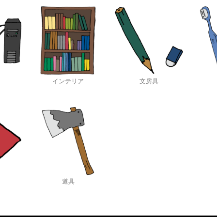
インテリア
文房具
道具