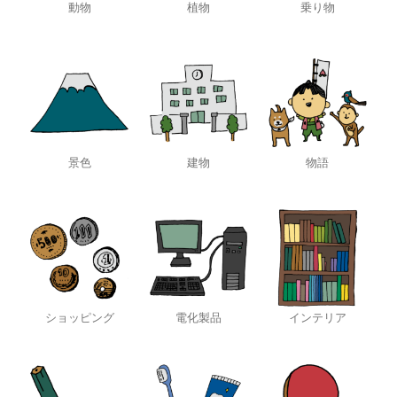
動物
植物
乗り物
景色
建物
物語
ショッピング
電化製品
インテリア