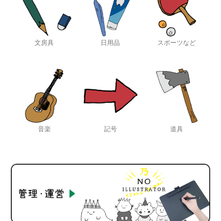
文房具
日用品
スポーツなど
音楽
記号
道具