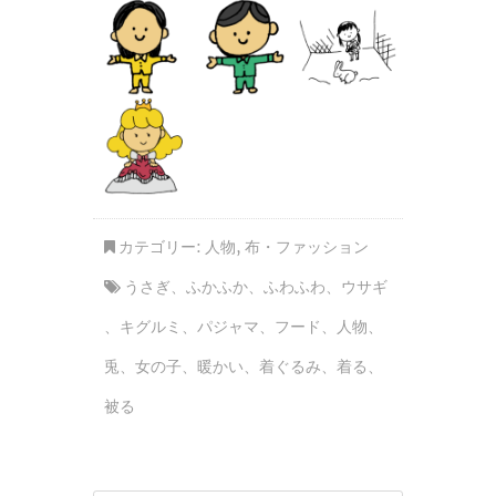
カテゴリー:
人物
,
布・ファッション
うさぎ
、
ふかふか
、
ふわふわ
、
ウサギ
、
キグルミ
、
パジャマ
、
フード
、
人物
、
兎
、
女の子
、
暖かい
、
着ぐるみ
、
着る
、
被る