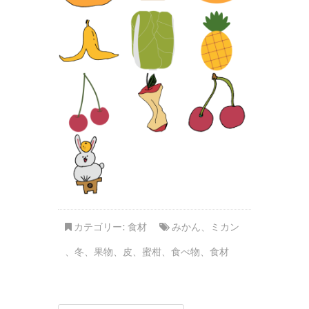
カテゴリー:
食材
みかん
、
ミカン
、
冬
、
果物
、
皮
、
蜜柑
、
食べ物
、
食材