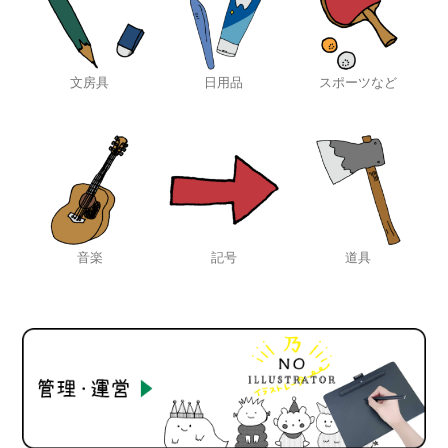
文房具
日用品
スポーツなど
音楽
記号
道具