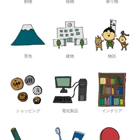
動物
植物
乗り物
景色
建物
物語
ショッピング
電化製品
インテリア