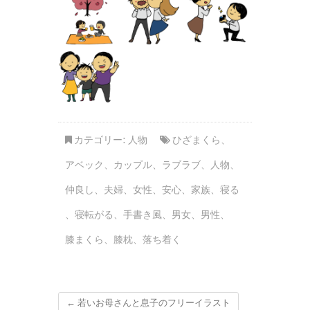
カテゴリー:
人物
ひざまくら
、
アベック
、
カップル
、
ラブラブ
、
人物
、
仲良し
、
夫婦
、
女性
、
安心
、
家族
、
寝る
、
寝転がる
、
手書き風
、
男女
、
男性
、
膝まくら
、
膝枕
、
落ち着く
←
若いお母さんと息子のフリーイラスト