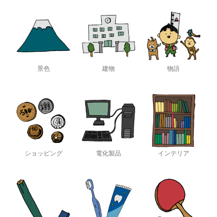
景色
建物
物語
ショッピング
電化製品
インテリア