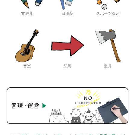
文房具
日用品
スポーツなど
音楽
記号
道具