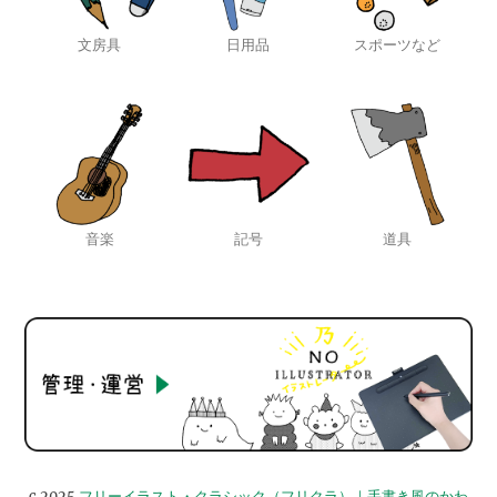
文房具
日用品
スポーツなど
音楽
記号
道具
c 2025
フリーイラスト・クラシック（フリクラ）｜手書き風のかわ