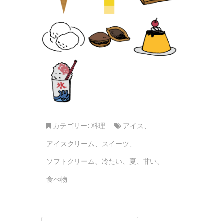
カテゴリー:
料理
アイス
、
アイスクリーム
、
スイーツ
、
ソフトクリーム
、
冷たい
、
夏
、
甘い
、
食べ物