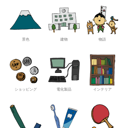
景色
建物
物語
ショッピング
電化製品
インテリア