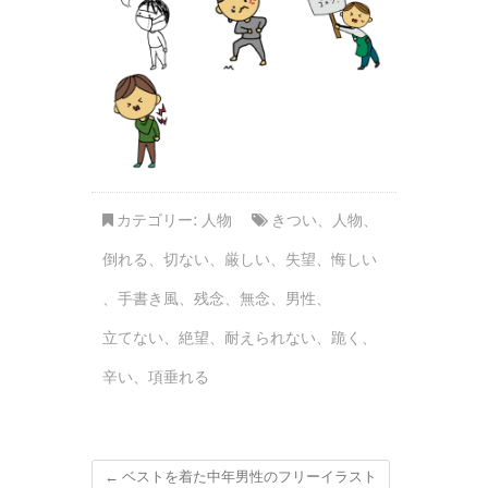
カテゴリー:
人物
きつい
、
人物
、
倒れる
、
切ない
、
厳しい
、
失望
、
悔しい
、
手書き風
、
残念
、
無念
、
男性
、
立てない
、
絶望
、
耐えられない
、
跪く
、
辛い
、
項垂れる
←
ベストを着た中年男性のフリーイラスト