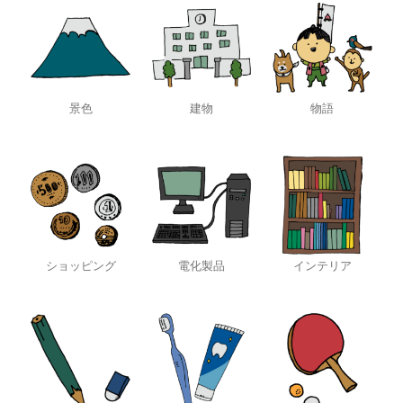
景色
建物
物語
ショッピング
電化製品
インテリア