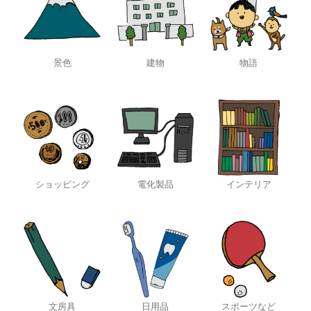
景色
建物
物語
ショッピング
電化製品
インテリア
文房具
日用品
スポーツなど