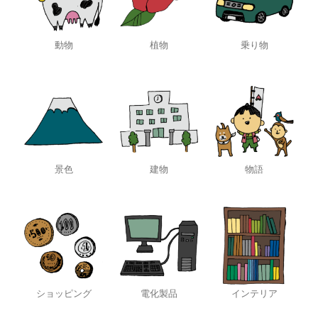
動物
植物
乗り物
景色
建物
物語
ショッピング
電化製品
インテリア