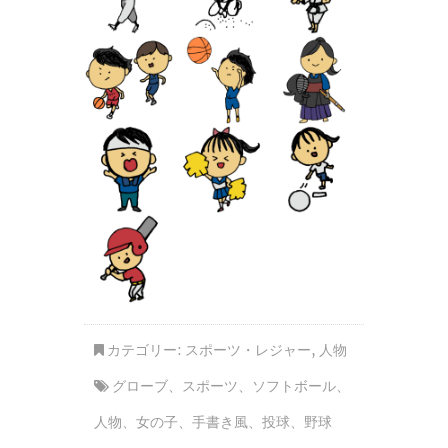
カテゴリー:
スポーツ・レジャー
,
人物
グローブ
、
スポーツ
、
ソフトボール
、
人物
、
女の子
、
手書き風
、
投球
、
野球