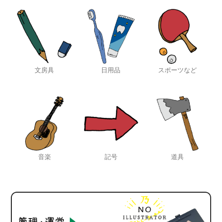
文房具
日用品
スポーツなど
音楽
記号
道具