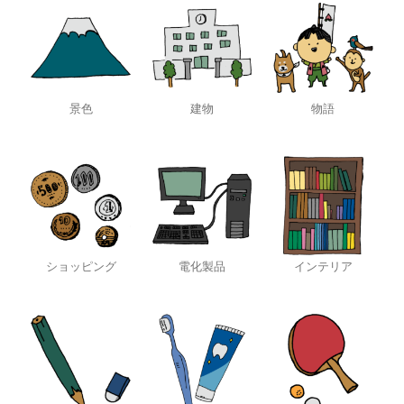
景色
建物
物語
ショッピング
電化製品
インテリア