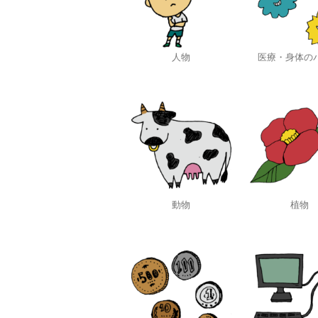
人物
医療・身体の
動物
植物