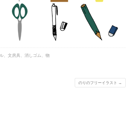
ル
、
文房具
、
消しゴム
、
物
のりのフリーイラスト
→