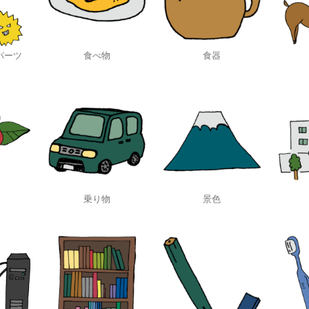
パーツ
食べ物
食器
乗り物
景色