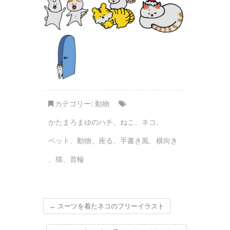
カテゴリー:
動物
かたまろまゆのハチ
、
ねこ
、
ネコ
、
ペット
、
動物
、
座る
、
手書き風
、
横向き
、
猫
、
首輪
←
スーツを着たネコのフリーイラスト