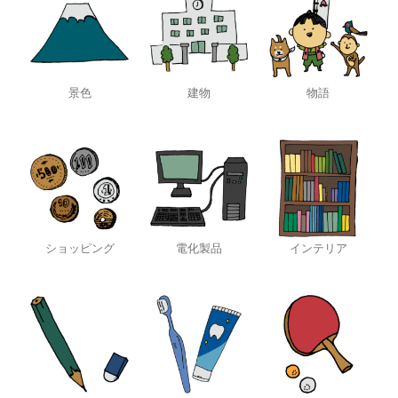
景色
建物
物語
ショッピング
電化製品
インテリア