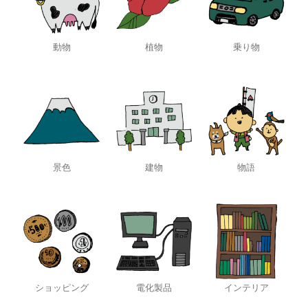
動物
植物
乗り物
景色
建物
物語
ショッピング
電化製品
インテリア