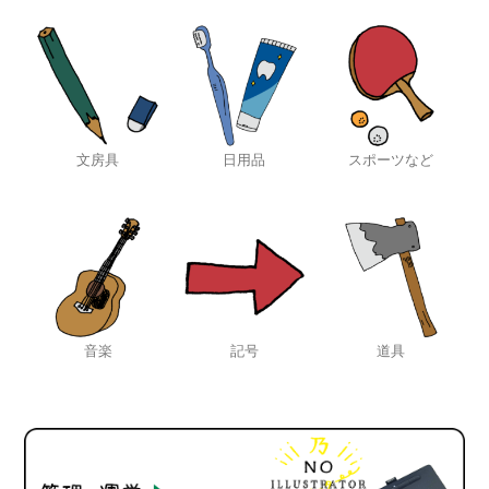
文房具
日用品
スポーツなど
音楽
記号
道具