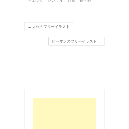
キュウリ
、
シンプル
、
野菜
、
食べ物
←
大根のフリーイラスト
ピーマンのフリーイラスト
→