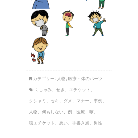
カテゴリー:
人物
,
医療・体のパーツ
くしゃみ
、
せき
、
エチケット
、
クシャミ
、
セキ
、
ダメ
、
マナー
、
事例
、
人物
、
何もしない
、
例
、
医療
、
咳
、
咳エチケット
、
悪い
、
手書き風
、
男性