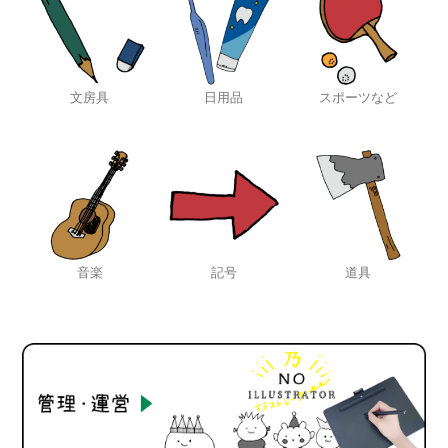
文房具
日用品
スポーツなど
音楽
記号
道具