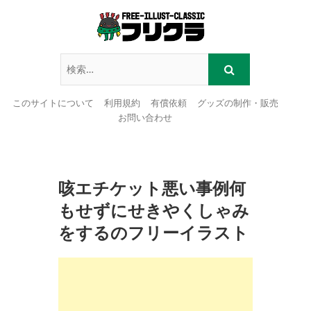
このサイトについて
利用規約
有償依頼
グッズの制作・販売
お問い合わせ
Skip
to
content
咳エチケット悪い事例何
もせずにせきやくしゃみ
をするのフリーイラスト