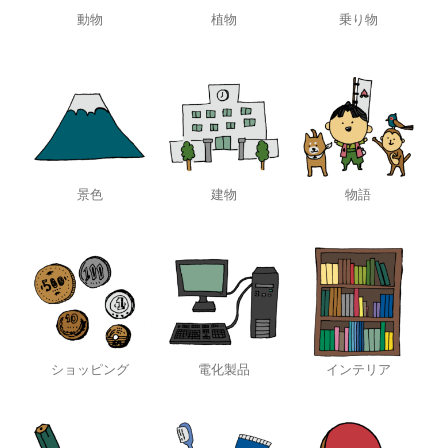
動物
植物
乗り物
景色
建物
物語
ショッピング
電化製品
インテリア