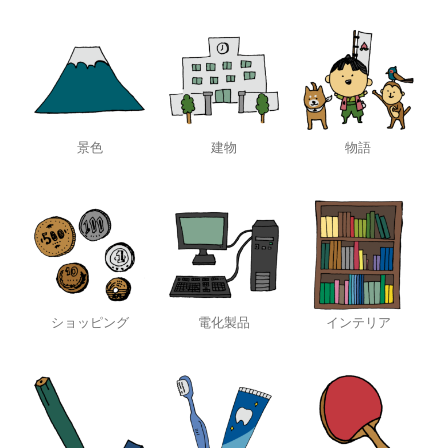
景色
建物
物語
ショッピング
電化製品
インテリア