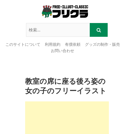
このサイトについて
利用規約
有償依頼
グッズの制作・販売
お問い合わせ
Skip
to
content
教室の席に座る後ろ姿の
女の子のフリーイラスト