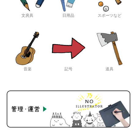
文房具
日用品
スポーツなど
音楽
記号
道具