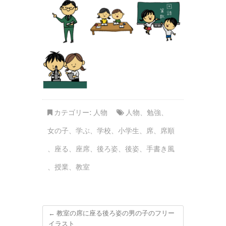
カテゴリー:
人物
人物
、
勉強
、
女の子
、
学ぶ
、
学校
、
小学生
、
席
、
席順
、
座る
、
座席
、
後ろ姿
、
後姿
、
手書き風
、
授業
、
教室
←
教室の席に座る後ろ姿の男の子のフリー
イラスト