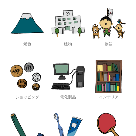
景色
建物
物語
ショッピング
電化製品
インテリア