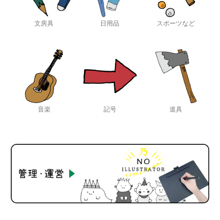
文房具
日用品
スポーツなど
音楽
記号
道具