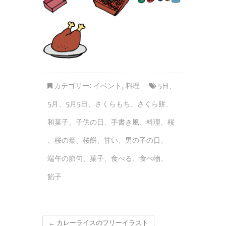
カテゴリー:
イベント
,
料理
5日
、
5月
、
5月5日
、
さくらもち
、
さくら餅
、
和菓子
、
子供の日
、
手書き風
、
料理
、
桜
、
桜の葉
、
桜餅
、
甘い
、
男の子の日
、
端午の節句
、
菓子
、
食べる
、
食べ物
、
餡子
←
カレーライスのフリーイラスト