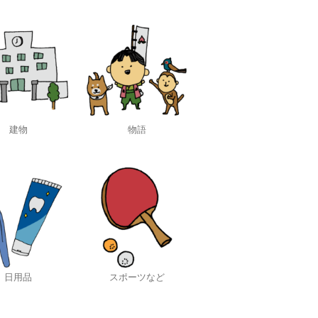
建物
物語
日用品
スポーツなど