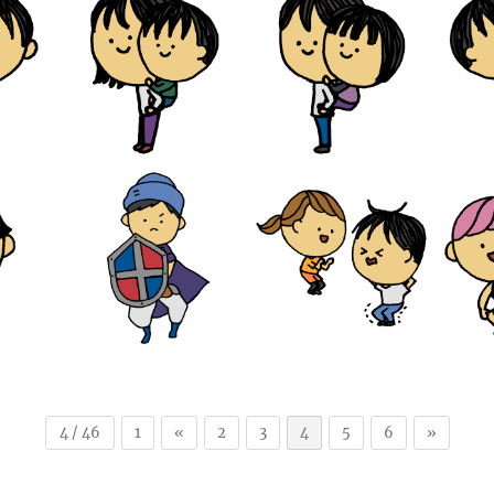
4 / 46
1
«
2
3
4
5
6
»