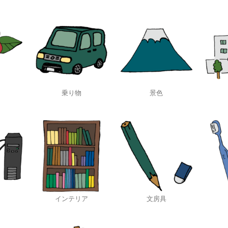
乗り物
景色
インテリア
文房具