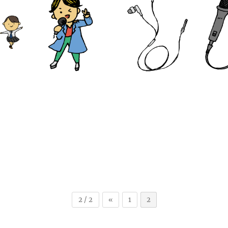
2 / 2
«
1
2