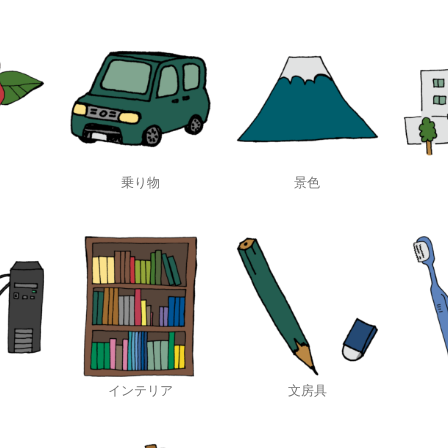
乗り物
景色
インテリア
文房具