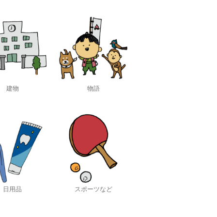
建物
物語
日用品
スポーツなど