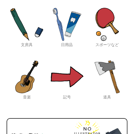
文房具
日用品
スポーツなど
音楽
記号
道具