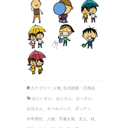
カテゴリー:
人物
,
生活雑貨・日用品
おじいさん
、
おじさん
、
おっさん
、
お父さん
、
オールバック
、
ダンディ
、
中年男性
、
人物
、
手書き風
、
支え
、
杖
、