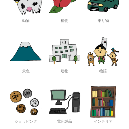
動物
植物
乗り物
景色
建物
物語
ショッピング
電化製品
インテリア