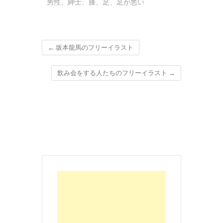
男性
、
紳士
、
膝
、
足
、
足が悪い
←
坂本龍馬のフリーイラスト
飲み会をする人たちのフリーイラスト
→