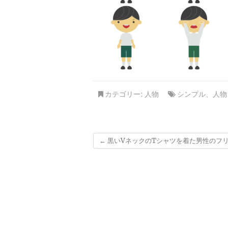
カテゴリー:
人物
シンプル
、
人物
←
黒いVネックのTシャツを着た男性のフ