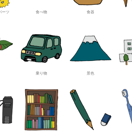
パーツ
食べ物
食器
乗り物
景色