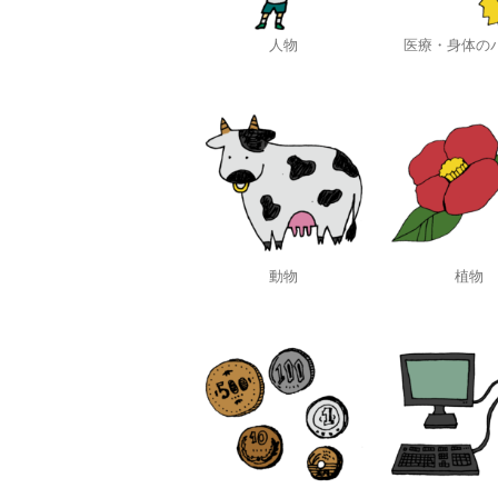
人物
医療・身体の
動物
植物