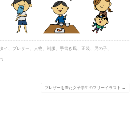
タイ
、
ブレザー
、
人物
、
制服
、
手書き風
、
正装
、
男の子
、
つ
ブレザーを着た女子学生のフリーイラスト
→