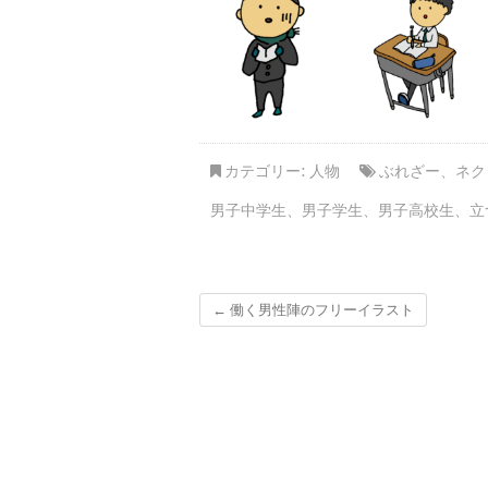
カテゴリー:
人物
ぶれざー
、
ネク
男子中学生
、
男子学生
、
男子高校生
、
立
←
働く男性陣のフリーイラスト