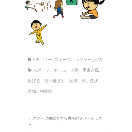
カテゴリー:
スポーツ・レジャー
,
人物
スポーツ
、
ボール
、
人物
、
手書き風
、
投げる
、
投げ飛ばす
、
投球
、
球
、
遊び
、
運動
、
飛距離
←
スポーツ観戦をする男性のフリーイラス
ト