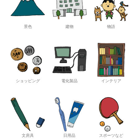
景色
建物
物語
ショッピング
電化製品
インテリア
文房具
日用品
スポーツなど