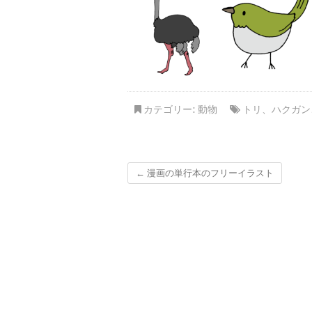
カテゴリー:
動物
トリ
、
ハクガン
←
漫画の単行本のフリーイラスト