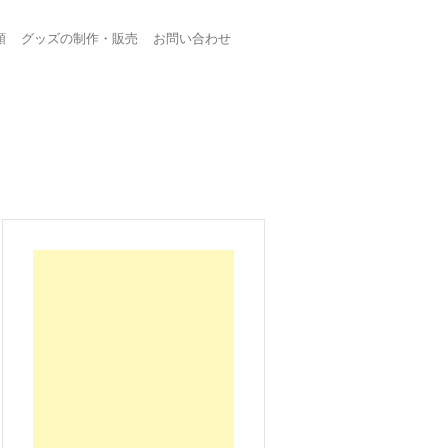
頼
グッズの制作・販売
お問い合わせ