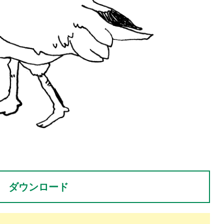
。
ダウンロード