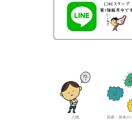
人物
医療・身体の