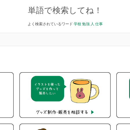
単語で検索してね！
よく検索されているワード
学校
勉強
人
仕事