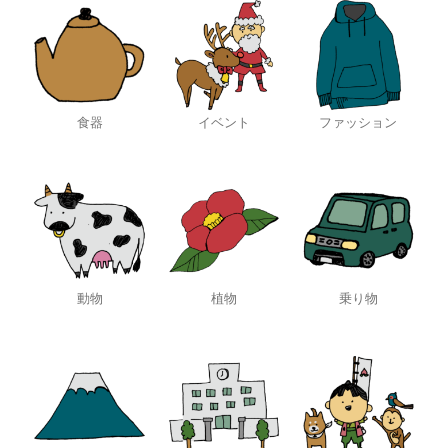
食器
イベント
ファッション
動物
植物
乗り物