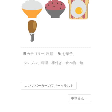
カテゴリー:
料理
お菓子
、
シンプル
、
料理
、
棒付き
、
食べ物
、
飴
←
ハンバーガーのフリーイラスト
中華まん
→