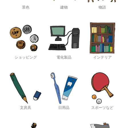
景色
建物
物語
ショッピング
電化製品
インテリア
文房具
日用品
スポーツなど