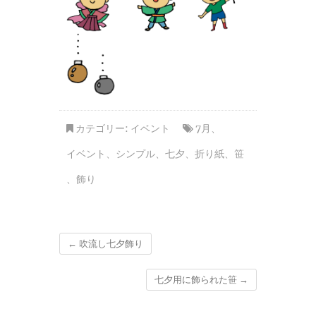
カテゴリー:
イベント
7月
、
イベント
、
シンプル
、
七夕
、
折り紙
、
笹
、
飾り
←
吹流し七夕飾り
七夕用に飾られた笹
→