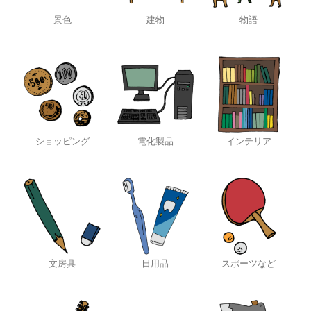
景色
建物
物語
ショッピング
電化製品
インテリア
文房具
日用品
スポーツなど