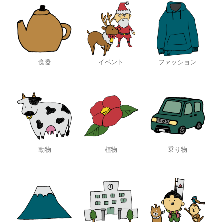
食器
イベント
ファッション
動物
植物
乗り物