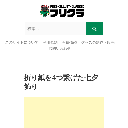
このサイトについて
利用規約
有償依頼
グッズの制作・販売
お問い合わせ
Skip
to
content
折り紙を4つ繋げた七夕
飾り