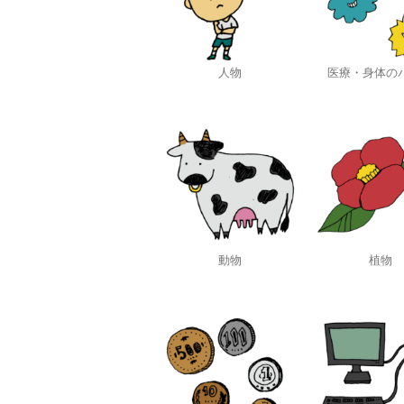
人物
医療・身体の
動物
植物