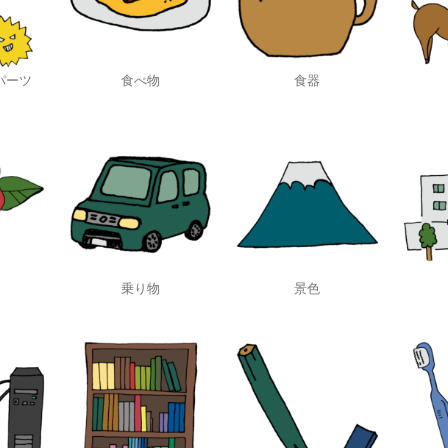
パーツ
食べ物
食器
乗り物
景色