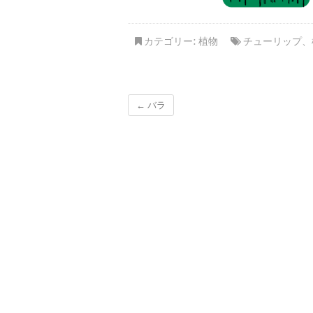
カテゴリー:
植物
チューリップ
、
←
バラ