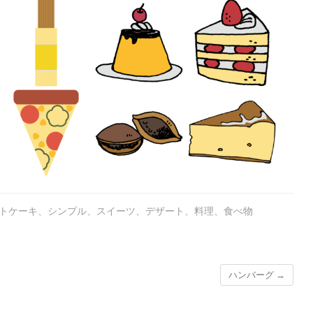
トケーキ
、
シンプル
、
スイーツ
、
デザート
、
料理
、
食べ物
ハンバーグ
→