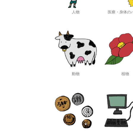
人物
医療・身体の
動物
植物