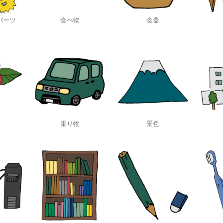
パーツ
食べ物
食器
乗り物
景色